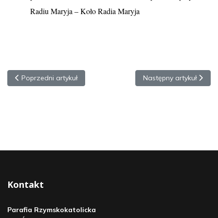
Radiu Maryja – Koło Radia Maryja
Poprzedni artykuł: INTENCJE MSZALNE XV Niedziela Zwykła
Następny artykuł: INTE
Poprzedni artykuł
Następny artykuł
Kontakt
Parafia Rzymskokatolicka