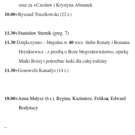
oraz za +Czesław i Krystyna Abramek
10.00
+Ryszard Truszkowski (22 r.)
11.30
+Stanisław Sternik (greg. 7)
11.30
40
Dziękczynno – błagalna w
rocz. ślubu Renaty i Romana
Hrynkiewicz - z prośbą o Boże błogosławieństwo, opiekę
Matki Bożej i potrzebne łaski dla całej rodziny
11.30
+Genowefa Kanadys (14 r.)
18.00
a
+Anna Małysz (6 r.), Regina, Kazimierz, Feliks
, Edward
Bodyńscy