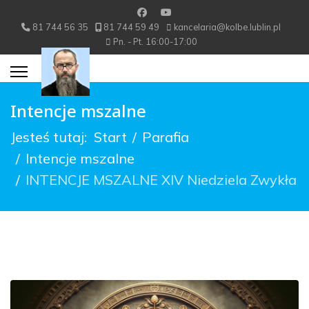
81 744 56 35
81 744 59 49
kancelaria@kolbe.lublin.pl
Pn. - Pt. 16:00-17:00
Intencje mszalne
Jesteś tutaj:
Start
Parafia
Intencje mszalne
INTENCJE MSZALNE XIV Niedziela Zwykła