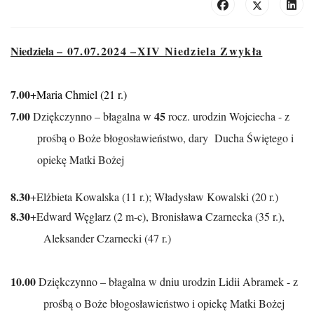
Niedziela
– 07.07.2024 –XIV Niedziela Zwykła
7.00
+Maria Chmiel (21 r.)
7
.00
45
Dziękczynno – błagalna w
rocz. urodzin Wojciecha - z
prośbą o Boże błogosławieństwo, dary
Ducha Świętego i
opiekę Matki Bożej
8.3
0
+Elżbieta Kowalska (11 r.); Władysław Kowalski (20 r.)
8.3
0
a
+Edward Węglarz (2 m-c), Bronisław
Czarnecka (35 r.),
Aleksander Czarnecki (47 r.)
10.00
Dziękczynno – błagalna w dniu urodzin Lidii Abramek - z
prośbą o Boże błogosławieństwo i opiekę Matki Bożej